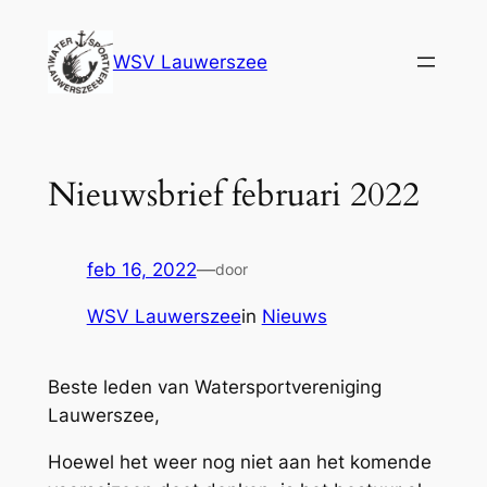
Ga
naar
WSV Lauwerszee
de
inhoud
Nieuwsbrief februari 2022
feb 16, 2022
—
door
WSV Lauwerszee
in
Nieuws
Beste leden van Watersportvereniging
Lauwerszee,
Hoewel het weer nog niet aan het komende