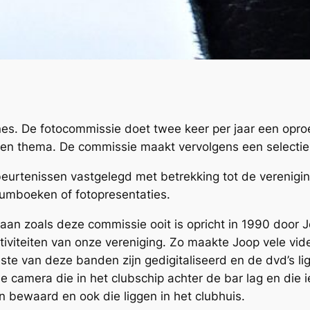
nes. De fotocommissie doet twee keer per jaar een opro
zen thema. De commissie maakt vervolgens een selectie 
urtenissen vastgelegd met betrekking tot de vereniging
trumboeken of fotopresentaties.
gaan zoals deze commissie ooit is opricht in 1990 door 
ctiviteiten van onze vereniging. Zo maakte Joop vele vid
ste van deze banden zijn gedigitaliseerd en de dvd’s li
e camera die in het clubschip achter de bar lag en die 
n bewaard en ook die liggen in het clubhuis.