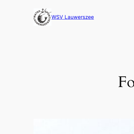
Ga
naar
WSV Lauwerszee
de
inhoud
Fo