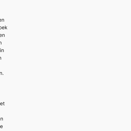
en
oek
en
n
in
n
n.
et
en
je