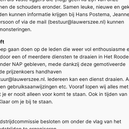
amen de schouders eronder. Samen leuke, nieuwe en ge
n kunnen informatie krijgen bij Hans Postema, Jeanne
ersoon of via de mail (bestuur@lauwerszee.nl) kunnen
nmonsteringen.
ft
oep gaan doen op de leden die weer vol enthousiasme 
g door een of meerdere diensten te draaien in Het Roode
r onder NAP gebleven, mede dankzij deze gemotiveerde
fde prijzenkoers handhaven
tuur@lauwerszee.nl. Iedereen kan een dienst draaien. A
en gebruiksaanwijzingen etc. Vooraf lopen wij alles met
 je er nooit alleen voor komt te staan. Ook in tijden van
aar om je bij te staan.
edstrijdcommissie besloten om onder de vlag van het
dstrijden te organiseren.