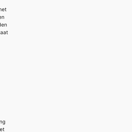
met
en
den
taat
ing
et