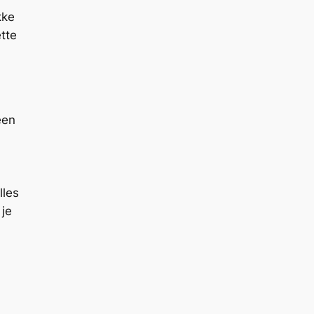
kke
tte
een
lles
 je