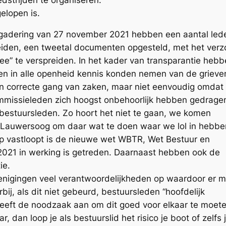
gelopen is.
adering van 27 november 2021 hebben een aantal led
leiden, een tweetal documenten opgesteld, met het verz
” te verspreiden. In het kader van transparantie hebb
den in alle openheid kennis konden nemen van de grieve
een correcte gang van zaken, maar niet eenvoudig omdat 
mmissieleden zich hoogst onbehoorlijk hebben gedrage
bestuursleden. Zo hoort het niet te gaan, we komen
aar Lauwersoog om daar wat te doen waar we lol in hebbe
 op vastloopt is de nieuwe wet WBTR, Wet Bestuur en
 2021 in werking is getreden. Daarnaast hebben ook de
ie.
enigingen veel verantwoordelijkheden op waardoor er m
j, als dit niet gebeurd, bestuursleden “hoofdelijk
e geeft de noodzaak aan om dit goed voor elkaar te moet
, dan loop je als bestuurslid het risico je boot of zelfs 