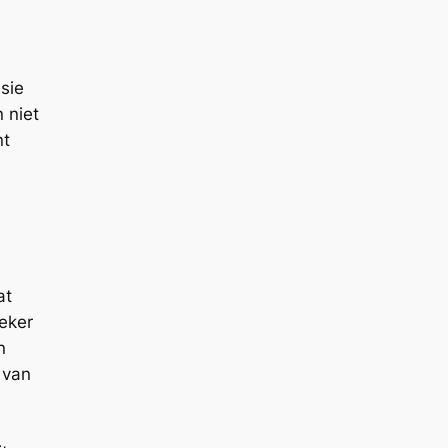
sie
 niet
nt
at
eker
n
 van