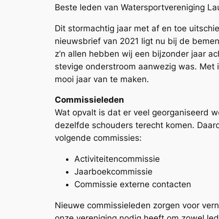
Beste leden van Watersportvereniging L
Dit stormachtig jaar met af en toe uitschie
nieuwsbrief van 2021 ligt nu bij de bem
z’n allen hebben wij een bijzonder jaar ac
stevige onderstroom aanwezig was. Met i
mooi jaar van te maken.
Commissieleden
Wat opvalt is dat er veel georganiseerd 
dezelfde schouders terecht komen. Daaro
volgende commissies:
Activiteitencommissie
Jaarboekcommissie
Commissie externe contacten
Nieuwe commissieleden zorgen voor verni
onze vereniging nodig heeft om zowel lede