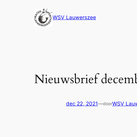
Ga
naar
WSV Lauwerszee
de
inhoud
Nieuwsbrief decem
dec 22, 2021
—
WSV Lau
door