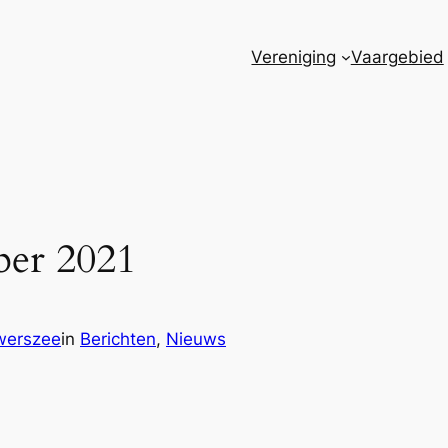
Vereniging
Vaargebied
ber 2021
werszee
in
Berichten
, 
Nieuws