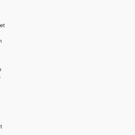
et
n
p
e
t