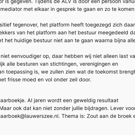
 is gegeven. Tijdens de ALV is door een persoon vanui
mediator met elkaar in gesprek te gaan en zo te komen 
sitief tegenover, het platform heeft toegezegd zich daa
ekkers van het platform aan het bestuur meegedeeld da
het huidige bestuur niet aan te gaan waarna bijna all
iet eenvoudiger op, daar hebben wij niet alleen last v
jk alle besturen van stichtingen, verenigingen en
n toepassing is, we zullen zien wat de toekomst brengt
et frisse moed en vol onder zeil door.
 jaarboekje. Al jaren wordt een geweldig resultaat
Maar ook dat kan niet zonder jullie bijdragen. Lever voo
ij jaarboek@lauwerszee.nl. Thema is: Zout aan de broek 