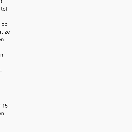
t
tot
r op
t ze
en
an
.
r 15
en