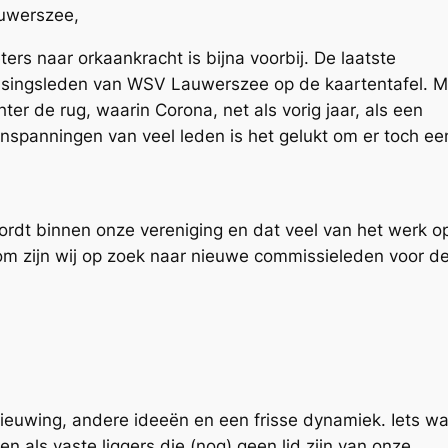
auwerszee,
ters naar orkaankracht is bijna voorbij. De laatste
ensingsleden van WSV Lauwerszee op de kaartentafel. M
hter de rug, waarin Corona, net als vorig jaar, als een
nspanningen van veel leden is het gelukt om er toch ee
wordt binnen onze vereniging en dat veel van het werk o
m zijn wij op zoek naar nieuwe commissieleden voor d
euwing, andere ideeën en een frisse dynamiek. Iets wa
n als vaste liggers die (nog) geen lid zijn van onze