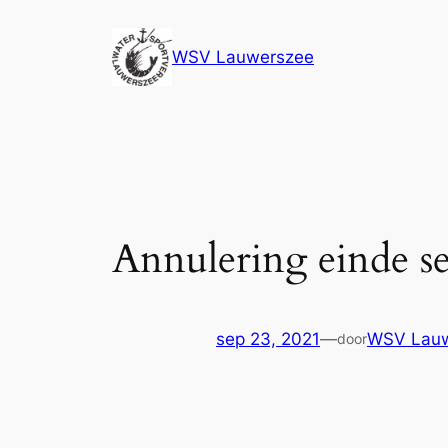
Ga
naar
WSV Lauwerszee
de
inhoud
Annulering einde se
sep 23, 2021
—
WSV Lau
door