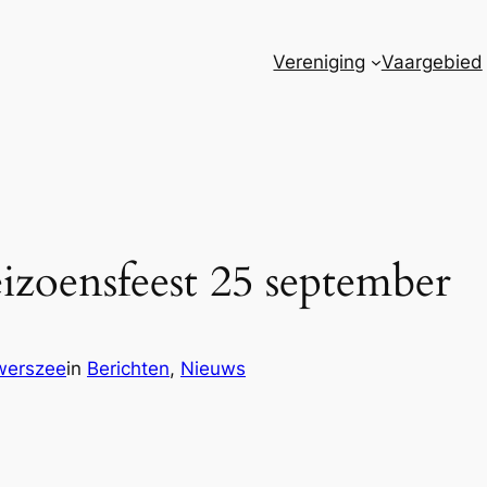
Vereniging
Vaargebied
izoensfeest 25 september
werszee
in
Berichten
, 
Nieuws