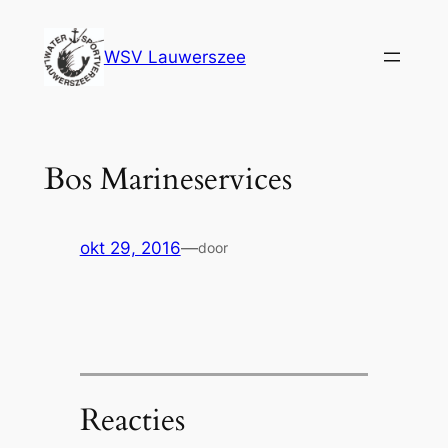
Ga
naar
WSV Lauwerszee
de
inhoud
Bos Marineservices
okt 29, 2016
—
door
Reacties