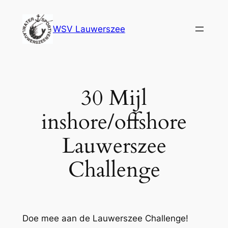
Ga
naar
WSV Lauwerszee
de
inhoud
30 Mijl
inshore/offshore
Lauwerszee
Challenge
Doe mee aan de Lauwerszee Challenge!